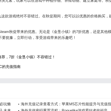
色扮演元素，玩家可以在游戏中种植作物、养殖动物、建立家庭等。秋
那么这款游戏绝对不容错过。在秋促期间，您可以以优惠的价格购买，
松享受Steam秋促带来的优惠。无论是《金垦小镇》的7折优惠，还是其他
不要犹豫，立即行动，享受游戏带来的乐趣吧！
戏推荐，7折《金垦小镇》不容错过！
C的充值指南
必玩懒
海外充值记录查看方式：苹果M5芯片性能提升与充值
成品 未来
海外充值密码重置流程：Roguelike游戏爱好者的福音