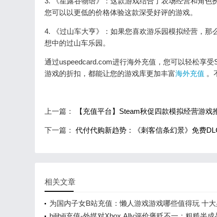
3. 《星露谷物语》：这款游戏结合了农场经营和角
您可以以更低的价格体验这款深受好评的游戏。
4. 《过山车大亨》：如果您喜欢游乐园模拟经营，
想中的过山车乐园。
通过uspeedcard.com进行海外充值，您可以轻
游戏的折扣，都能让您的游戏库更加丰富
海外充值
。
上一篇：
【充值平台】Steam秋促四款模拟经营游
下一篇：
代付代购新趋势：《刺客信条幻景》免费DL
相关文章
为国内子女B站充值：懒人游戏游戏哪些值得玩 十大
人游戏游戏盘点
bilibili充值-外媒对Xbox Ally评价褒贬不一：粗糙半