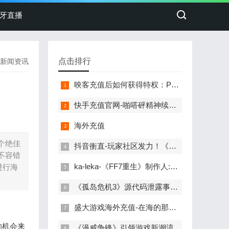
牙直播
点击排行
新闻资讯
映客充值后如何获得特权：PS+15周年庆典与游戏特权解析
快手充值官网-啪嗒砰精神续作 《Ratatan》Steam商店页面上线
海外充值
个绝佳
抖音衝直-玩家社区发力！《潜行者2》每小时都有新MOD发布
不容错
ka-leka-《FF7重生》制作人:有人说小游戏塞太多 下部会收敛
进行海
《孤岛危机3》源代码泄露事件：抖音儲值mycard成密码
盛大游戏海外充值-在海的那边，“米饭仙人”得到了渴望的一切
的机会来
《漫威争锋》引领游戏新潮流，王者荣耀海外充值iOS服务升级