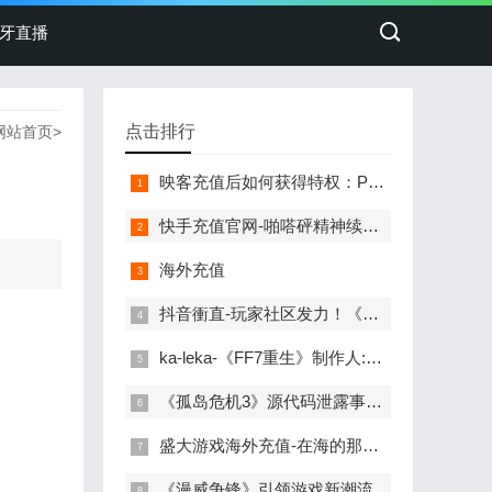
牙直播
点击排行
网站首页
>
映客充值后如何获得特权：PS+15周年庆典与游戏特权解析
快手充值官网-啪嗒砰精神续作 《Ratatan》Steam商店页面上线
海外充值
抖音衝直-玩家社区发力！《潜行者2》每小时都有新MOD发布
ka-leka-《FF7重生》制作人:有人说小游戏塞太多 下部会收敛
《孤岛危机3》源代码泄露事件：抖音儲值mycard成密码
盛大游戏海外充值-在海的那边，“米饭仙人”得到了渴望的一切
《漫威争锋》引领游戏新潮流，王者荣耀海外充值iOS服务升级