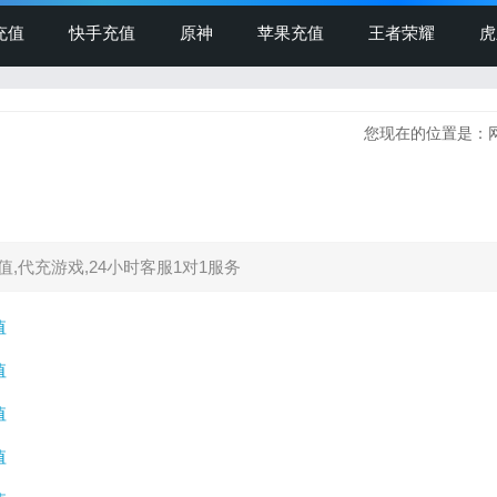
充值
快手充值
原神
苹果充值
王者荣耀
虎
您现在的位置是：
值,代充游戏,24小时客服1对1服务
值
值
值
值